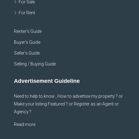
For Sale
For Rent
Renter’s Guide
Buyer’s Guide
Seller’s Guide
Selling / Buying Guide
Advertisement Guideline
Need to help to know , How to advertise my property ? or
Make your listing Featured ? or Register as an Agent or
Agency ?
Read more