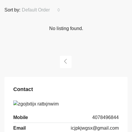
Sort by:
Default Order
No listing found.
Contact
Mobile
4078496844
Email
icjpkjwgsx@gmail.com