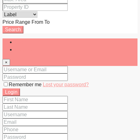
Price Range
From
To
Search
Login
Register
×
Remember me
Lost your password?
Login