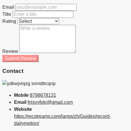
Email
Title
Rating
Review
Submit Review
Contact
Mobile
8798678131
Email
fnlxvyfoki@gmail.com
Website
https://recstreams.com/langs/zh/Guides/record-
dailymotion/