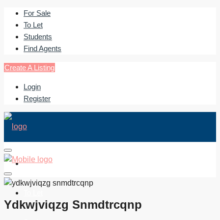
For Sale
To Let
Students
Find Agents
Create A Listing
Login
Register
For Sale
To Let
Ydkwjviqzg Snmdtrcqnp