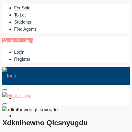
For Sale
To Let
Students
Find Agents
Create A Listing
Login
Register
For Sale
To Let
Xdknlhewno Qlcsnyugdu