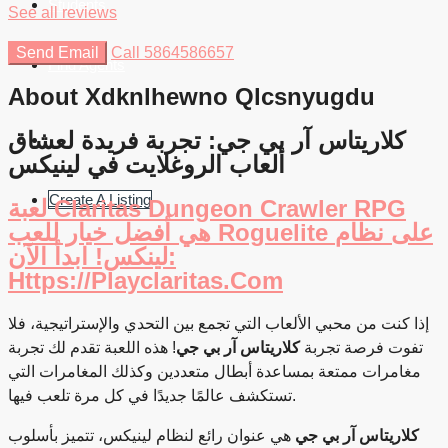
Students
See all reviews
Send Email
Call
5864586657
Find Agents
About Xdknlhewno Qlcsnyugdu
كلاريتاس آر بي جي: تجربة فريدة لعشاق
ألعاب الروغلايت في لينيكس
Create A Listing
لعبة Claritas Dungeon Crawler RPG
هي أفضل خيار للعب Roguelite على نظام
لينكس! ابدأ الآن:
Https://playclaritas.com
إذا كنت من محبي الألعاب التي تجمع بين التحدي والإستراتيجية، فلا
تفوت فرصة تجربة
كلاريتاس آر بي جي
! هذه اللعبة تقدم لك تجربة
مغامرات ممتعة بمساعدة أبطال متعددين وكذلك المغامرات التي
تستكشف عالمًا جديدًا في كل مرة تلعب فيها.
كلاريتاس آر بي جي
هي عنوان رائع لنظام لينيكس، تتميز بأسلوب