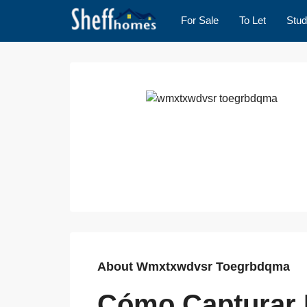
For Sale
To Let
Stud
About Wmxtxwdvsr Toegrbdqma
Cómo Capturar 