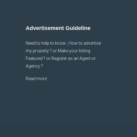
Advertisement Guideline
Need to help to know , How to advertise
my property ? or Make your listing
Featured ? or Register as an Agent or
Agency ?
Read more