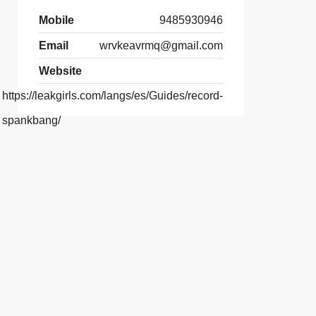
Mobile
9485930946
Email
wrvkeavrmq@gmail.com
Website
https://leakgirls.com/langs/es/Guides/record-
spankbang/