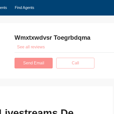
ents
Find Agents
Wmxtxwdvsr Toegrbdqma
See all reviews
Send Email
Call
Livestreams De