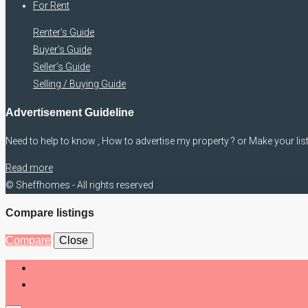
For Rent
Renter’s Guide
Buyer’s Guide
Seller’s Guide
Selling / Buying Guide
Advertisement Guideline
Need to help to know , How to advertise my property ? or Make your lis
Read more
© Sheffhomes - All rights reserved
Compare listings
Compare
Close
Login
Register