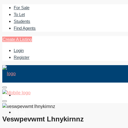
For Sale
To Let
Students
Find Agents
Create A Listing
Login
Register
For Sale
To Let
Veswpevwmt Lhnykirnnz