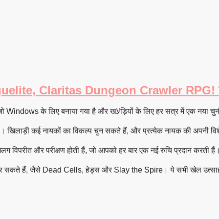
uelite, Claritas Dungeon Crawler RPG! इस
क्या आप एक अद्भुत रोमांच की तलाश में हैं? Claritas RPG एक roguelite है जो Windows के लिए बनाया ग
ा। खिलाड़ी कई नायकों का विकल्प चुन सकते हैं, और प्रत्येक नायक की अपनी विशे
अलग विपरीत और परीक्षण होती हैं, जो आपको हर बार एक नई रुचि प्रदान करती हैं
 सकते हैं, जैसे Dead Cells, हेड्स और Slay the Spire। ये सभी खेल उत्साहजन