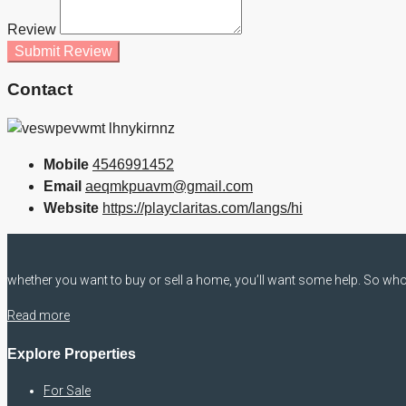
Review
Submit Review
Contact
Mobile
4546991452
Email
aeqmkpuavm@gmail.com
Website
https://playclaritas.com/langs/hi
whether you want to buy or sell a home, you’ll want some help. So who 
Read more
Explore Properties
For Sale