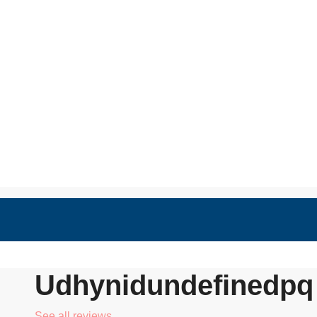
nts
Udhynidundefinedpq 
See all reviews