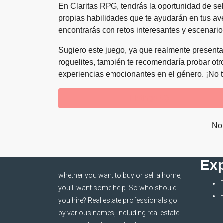
En Claritas RPG, tendrás la oportunidad de se
propias habilidades que te ayudarán en tus av
encontrarás con retos interesantes y escenario
Sugiero este juego, ya que realmente presenta 
roguelites, también te recomendaría probar o
experiencias emocionantes en el género. ¡No te
Listings (0)
No 
Exp
whether you want to buy or sell a home,
you’ll want some help. So who should
you hire? Real estate professionals go
by various names, including real estate