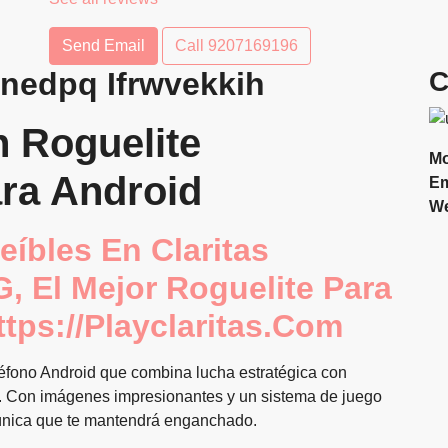
Send Email
Call
9207169196
nedpq Ifrwvekkih
C
n Roguelite
Mo
ra Android
Em
We
eíbles En Claritas
 El Mejor Roguelite Para
tps://playclaritas.com
éfono Android que combina lucha estratégica con
r. Con imágenes impresionantes y un sistema de juego
a única que te mantendrá enganchado.