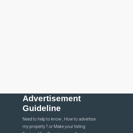
Advertisement
Guideline
Need to help to know , How to advertise
my property ? or Make your listing