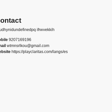
ontact
bile
9207169196
ail
wtmnsrlkou@gmail.com
bsite
https://playclaritas.com/langs/es