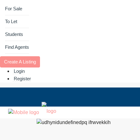
For Sale
To Let
Students
Find Agents
Create A Listing
Login
Register
For Sale
To Let
Students
Find Age