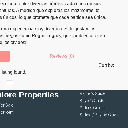
leccionar entre diversos héroes, cada uno con sus
enturas. A medida que exploras las mazmorras, te
s únicos, lo que promete que cada partida sea única.
una experiencia muy divertida. Si te gustan los
tros juegos como Rogue Legacy, que también ofrecen
 los olvides!
Reviews (0)
Sort by:
listing found.
lore Properties
Renter’s Guide
Buyer’s Guide
For Sale
Seller’s Guide
For Rent
Selling / Buying Guide