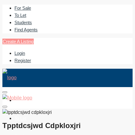
For Sale
To Let
Students
Find Agents
Create A Listing
Login
Register
For Sale
To Let
Tpptdcsjwd Cdpkloxjri