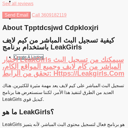
Students
See all reviews
Send Email
Call
3609182119
Find Agents
About Tpptdcsjwd Cdpkloxjri
كيفية تسجيل البث المباشر من كيم لايف
باستخدام برنامج LeakGirls
Create A Listing
اختيار LeakGirls سيمكنك من تسجيل البث
المباشر من كام لايف وجميع المواقع الكام،
تحقق من الرابط: Https://leakgirls.com
تسجيل البث المباشر على كيم لايف يعد مهمة مثيرة للكثيرين. هناك
العديد من الطرق لتنفيذ هذا الأمر، لكننا سنستعرض هنا برنامج
LeakGirls كبديل قوي.
ما هو LeakGirls؟
LeakGirls هو برنامج فعال لتسجيل محتوى البث المباشر. لأنه يتميز