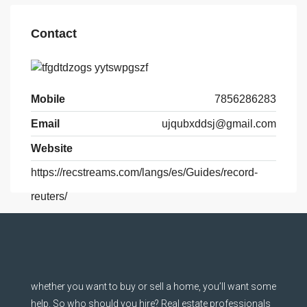
Contact
Mobile
7856286283
Email
ujqubxddsj@gmail.com
Website
https://recstreams.com/langs/es/Guides/record-
reuters/
whether you want to buy or sell a home, you’ll want some
help. So who should you hire? Real estate professionals