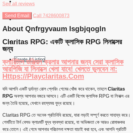
Students
See all reviews
Send Email
Call
7428600873
Find Agents
About Qnfrgyvaum Isgbjqogln
Claritas RPG: একটি ক্লাসিক RPG লিনাক্সের
জন্য
Create A Listing
ক্লারিটাস ডঞ্জিয়ন ক্রলার আপনার জন্য সেরা ক্লাসিক
আরপিজি যা লিনাক্সে খেলা যাবে! খেলতে ভুলবেন না:
Https://playclaritas.com
যদি আপনি একটি দুর্দান্ত রোল প্লেয়িং গেমের খোঁজ করে থাকেন, তাহলে
Claritas
RPG
অবশ্য আপনার নজরে আসবে। এটি একটি বিশেষ ক্লাসিক RPG যা লিনাক্স এর
জন্য তৈরি হয়েছে, যেখানে রহস্যময় যুদ্ধ রয়েছে।
Claritas RPG তে অনেক প্রতিনিধি রয়েছে, যারা লড়াই সম্পূর্ণ করতে সাহায্য করে।
গেমটিতে টার্ন বেসড ক্লাঃমটি যুদ্ধ ব্যবস্থা রয়েছে, যা অভিজ্ঞতা কে আরও রোমাঞ্চকর
করে তোলে। এই গেমে আপনার পরিচালনা দক্ষতা যাচাই করা হবে, এবং আপনি প্রতিটি