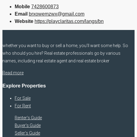
Mobile
7428600873
Email
brxowemzwx@gmail.com
Website
https://playclaritas.com/langs/bn
whether you want to buy or sell a home, you’ll want some help. So
who should you hire? Real estate professionals go by various
names, including real estate agent and real estate broker
Read more
Explore Properties
For Sale
For Rent
Renter’s Guide
Buyer’s Guide
Seller’s Guide