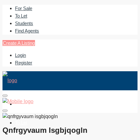
For Sale
To Let
Students
Find Agents
Create A Listing
Login
Register
For Sale
To Let
Qnfrgyvaum Isgbjqogln