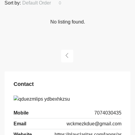
Sort by:
Default Order
No listing found.
Contact
Mobile
7074030435
Email
wckmezkdue@gmail.com
Website
https://playclaritas.com/langs/ar