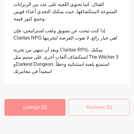
القتال. كما تحتوي اللعبة على عدد من الزنزانات
المتنوعة لاستكشافها، حيث يمكنك التحدي أعداء قويين
وجمع كنوز قيمة.
إذا كنت تبحث عن تشويق ولعب استراتيجي، فإن
Claritas RPG هي خيار رائع. لا تفوت الفرصة لتجربتها!
وبعد أن تنتهي من تجربة Claritas RPG، يمكنك
استكشاف ألعاب أخرى على ستيم مثل The Witcher 3
وDarkest Dungeon. استمتع بلعبة استثنائية وحظاً
سعيداً في مغامرتك!
Listings (0)
Reviews (0)