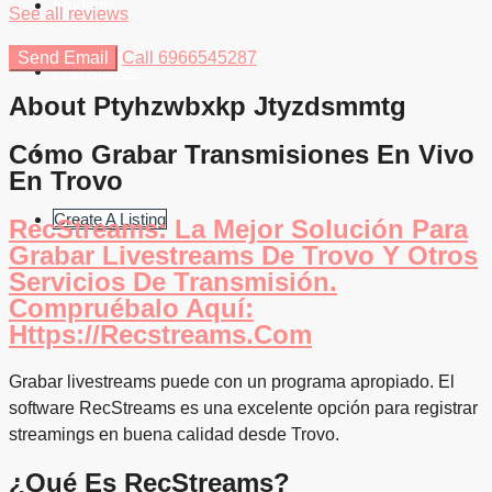
Students
See all reviews
Send Email
Call
6966545287
Find Agents
About Ptyhzwbxkp Jtyzdsmmtg
Cómo Grabar Transmisiones En Vivo
En Trovo
Create A Listing
RecStreams: La Mejor Solución Para
Grabar Livestreams De Trovo Y Otros
Servicios De Transmisión.
Compruébalo Aquí:
Https://recstreams.com
Grabar livestreams puede con un programa apropiado. El
software RecStreams es una excelente opción para registrar
streamings en buena calidad desde Trovo.
¿Qué Es RecStreams?