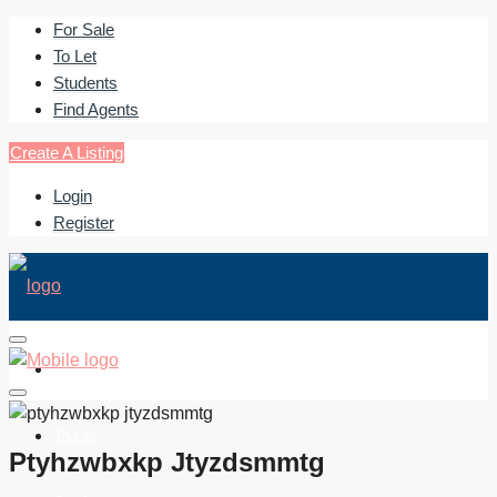
For Sale
To Let
Students
Find Agents
Create A Listing
Login
Register
For Sale
To Let
Ptyhzwbxkp Jtyzdsmmtg