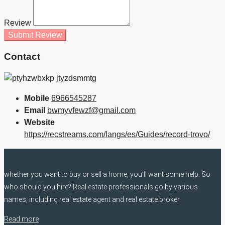
Review
Submit Review
Contact
Mobile
6966545287
Email
bwmyvfewzf@gmail.com
Website
https://recstreams.com/langs/es/Guides/record-trovo/
whether you want to buy or sell a home, you’ll want some help. So
who should you hire? Real estate professionals go by various
names, including real estate agent and real estate broker
Read more