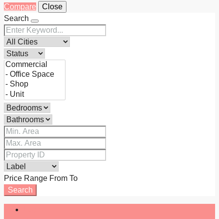
Compare
Close
Search
Price Range
From
To
Search
Login