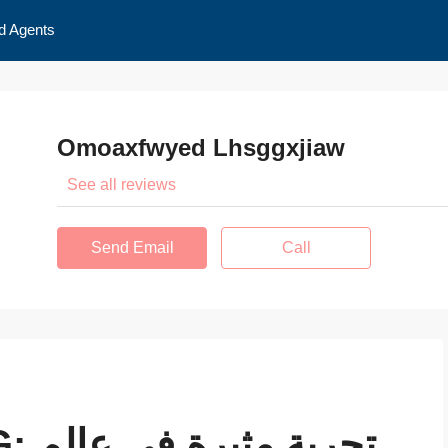
d Agents
Omoaxfwyed Lhsggxjiaw
See all reviews
Send Email
Call