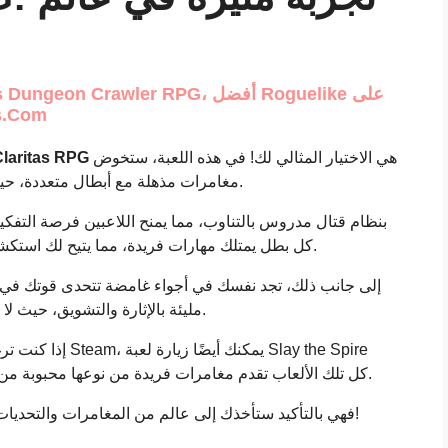
aritas.com
Claritas RPG
هي الاختيار المثالي لك! في هذه اللعبة، ستخوض
مغامرات مذهلة مع أبطال متعددة، حيث يمكنك استكشاف المناطق المختلفة المظلمة.
كل بطل يمتلك مهارات فريدة، مما يتيح لك استكشاف أساليب لعب متنوعة في كل مرة تلعب فيها.
إلى جانب ذلك، تجد نفسك في أجواء غامضة تتحدى قوتك في
مليئة بالإثارة والتشويق، حيث لا تعرف أبداً ما الذي ينتظرك في كل منطقة جديدة.
يمك Slay the Spire
ولعبة Hades. كل تلك الألعاب تقدم مغامرات فريدة من نوعها محبوبة من قبل عشاق هذا النوع من الألعاب.
، فهي بالتأكيد ستأخذك إلى عالم من المغامرات والتحديات المتعددة!