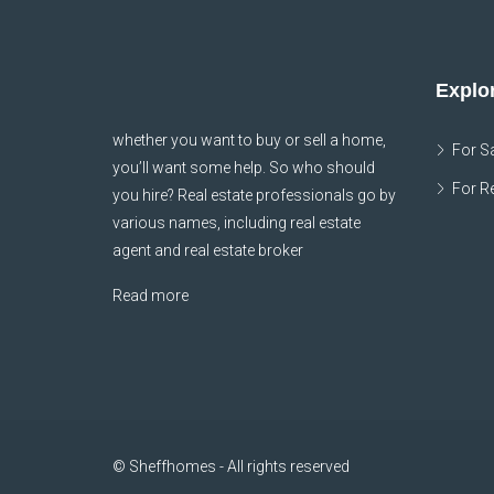
Explor
whether you want to buy or sell a home,
For S
you’ll want some help. So who should
For R
you hire? Real estate professionals go by
various names, including real estate
agent and real estate broker
Read more
© Sheffhomes - All rights reserved