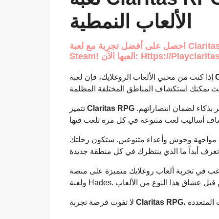
الألعاب النمطية
احصل على أفضل تجربة مع لعبة Claritas Dungeon Crawler RPG، أفضل Roguelike على
Steam! العبها الآن: Https://playcl
إذا كنت من محبي الألعاب الروغلايك، فإن لعبة
تتميز
Claritas RPG
بنظام قتال مدروس بالتناوب، مما يمنح اللاعبين فرصة التفكير بذكاء لضمان انتصاراتهم.
 مواجهة وحوش وأعداء متنوعين. ستكون رحلتك
إذا كنت ترغب في تجربة ألعاب روغلايك متميزة على منصة Steam، نك أيضًا زيارة لعبة
لا تفوت فرصة تجربة
Claritas RPG