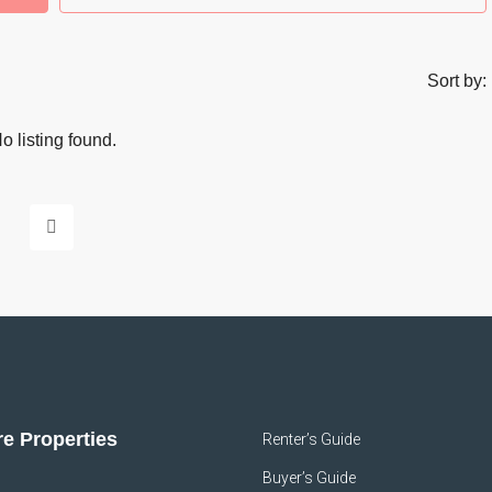
Sort by:
o listing found.
e Properties
Renter’s Guide
Buyer’s Guide