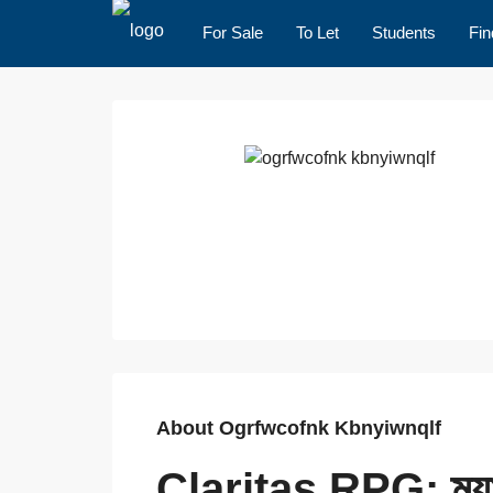
For Sale
To Let
Students
Fin
About Ogrfwcofnk Kbnyiwnqlf
Claritas RPG: ম্যা