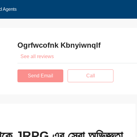
d Agents
Ogrfwcofnk Kbnyiwnqlf
See all reviews
Send Email
Call
কে JRPG এর সেরা অভিজ্ঞতা