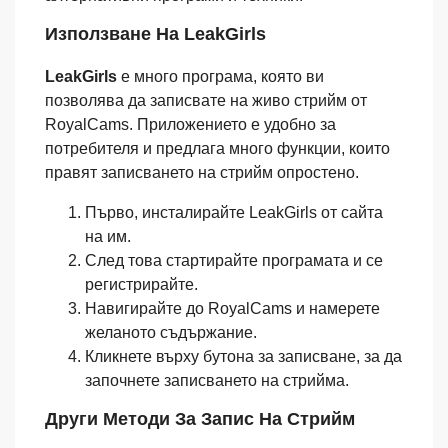
Използване На LeakGirls
LeakGirls
е много програма, която ви
позволява да записвате на живо стрийм от
RoyalCams. Приложението е удобно за
потребителя и предлага много функции, които
правят записването на стрийм опростено.
Първо, инсталирайте LeakGirls от сайта
на им.
След това стартирайте програмата и се
регистрирайте.
Навигирайте до RoyalCams и намерете
желаното съдържание.
Кликнете върху бутона за записване, за да
започнете записването на стрийма.
Други Методи За Запис На Стрийм