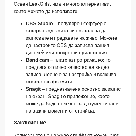
Освен LeakGirls, има и много алтернативи,
които можете да използвате:
OBS Studio
– популярен софтуер с
отворен код, който ви позволява да
записвате и предавате на живо. Можете
да настроите OBS да записва вашия
дисплей или конкретни приложения.
Bandicam
– платена програма, която
предлага отлично качество на видео
записа. Лесно е за настройка и включва
множество формати.
Snagit
– предназначена основно за запис
на екран, Snagit е приложение, което
може да бъде полезно за документиране
на важни моменти от стрийма.
Заключение
Записването на на живо стрийм от RoyalCams