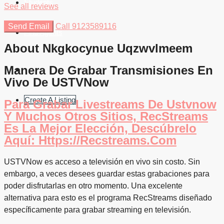
Students
See all reviews
Send Email
Call
9123589116
Find Agents
About Nkgkocynue Uqzwvlmeem
Manera De Grabar Transmisiones En
Vivo De USTVNow
Create A Listing
Para Grabar Livestreams De Ustvnow
Y Muchos Otros Sitios, RecStreams
Es La Mejor Elección, Descúbrelo
Aquí: Https://recstreams.com
USTVNow es acceso a televisión en vivo sin costo. Sin
embargo, a veces desees guardar estas grabaciones para
poder disfrutarlas en otro momento. Una excelente
alternativa para esto es el programa RecStreams diseñado
específicamente para grabar streaming en televisión.