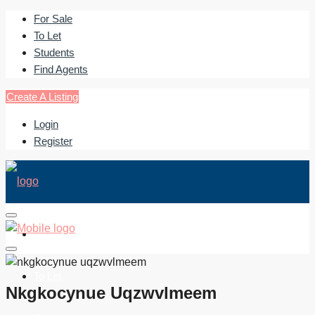
For Sale
To Let
Students
Find Agents
Create A Listing
Login
Register
For Sale
To Let
Nkgkocynue Uqzwvlmeem