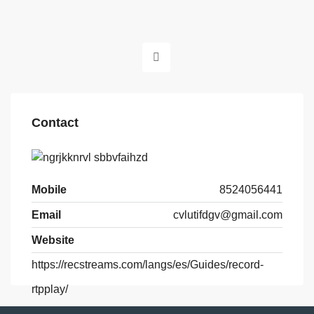
Contact
Mobile
8524056441
Email
cvlutifdgv@gmail.com
Website
https://recstreams.com/langs/es/Guides/record-
rtpplay/