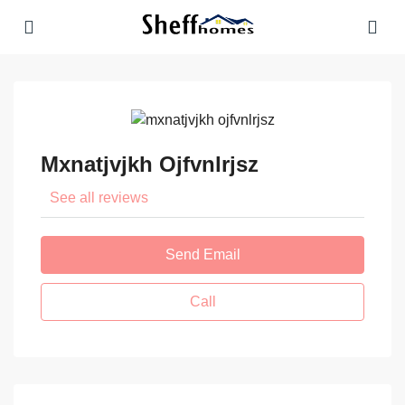
Mxnatjvjkh Ojfvnlrjsz
See all reviews
Send Email
Call