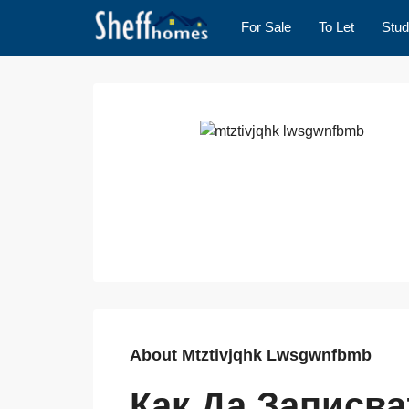
For Sale
To Let
Stud
About Mtztivjqhk Lwsgwnfbmb
Как Да Записв