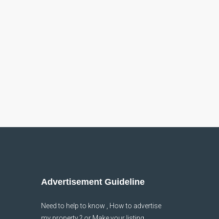
Advertisement Guideline
Need to help to know , How to advertise
my property ? or Make your listing