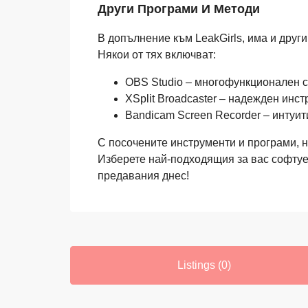
Други Програми И Методи
В допълнение към LeakGirls, има и друг
Някои от тях включват:
OBS Studio – многофункционален с
XSplit Broadcaster – надежден инст
Bandicam Screen Recorder – интуит
С посочените инструменти и програми, н
Изберете най-подходящия за вас софтуе
предавания днес!
Listings (0)