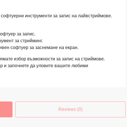
и софтуерни инструменти за запис на лайвстриймове.
офтуер за запис.
румент за стрийминг.
ивен софтуер за заснемане на екран.
ямате избор възможности за запис на стриймове.
р и започнете да уловите вашите любими
Reviews (0)