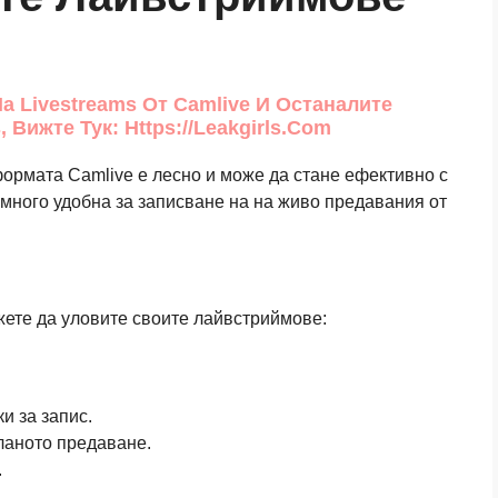
а Livestreams От Camlive И Останалите
 Вижте Тук: Https://leakgirls.com
ормата Camlive е лесно и може да стане ефективно с
е много удобна за записване на на живо предавания от
жете да уловите своите лайвстриймове:
и за запис.
ланото предаване.
.