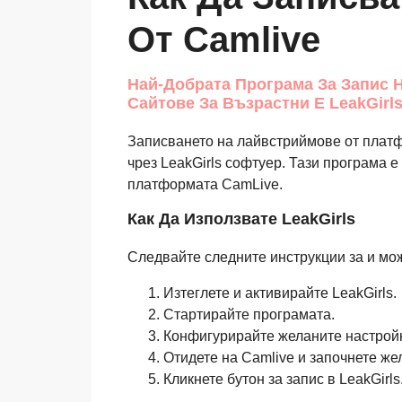
От Camlive
Най-Добрата Програма За Запис Н
Сайтове За Възрастни Е LeakGirls,
Записването на лайвстриймове от платф
чрез LeakGirls софтуер. Тази програма 
платформата CamLive.
Как Да Използвате LeakGirls
Следвайте следните инструкции за и мо
Изтеглете и активирайте LeakGirls.
Стартирайте програмата.
Конфигурирайте желаните настройк
Отидете на Camlive и започнете же
Кликнете бутон за запис в LeakGirls