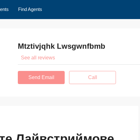
ents
Find Agents
Mtztivjqhk Lwsgwnfbmb
See all reviews
Send Email
Call
ате Лайвстриймове