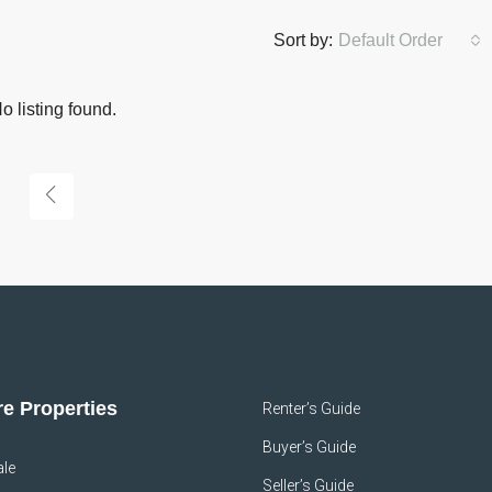
Sort by:
Default Order
o listing found.
e Properties
Renter’s Guide
Buyer’s Guide
ale
Seller’s Guide