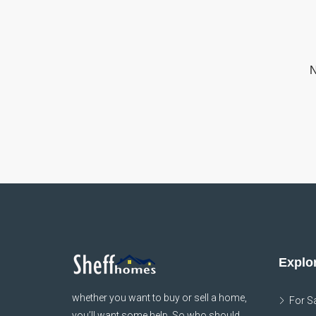
N
Explor
whether you want to buy or sell a home,
For S
you’ll want some help. So who should