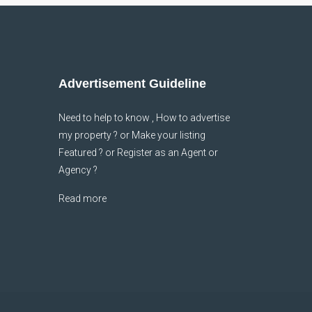
Advertisement Guideline
Need to help to know , How to advertise
my property ? or Make your listing
Featured ? or Register as an Agent or
Agency ?
Read more