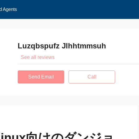
d Agents
Luzqbspufz Jlhhtmmsuh
See all reviews
Send Email
Call
G：Linux向けのダンジョ