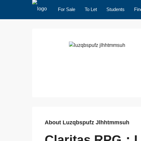
For Sale
To Let
Students
Fin
About Luzqbspufz Jlhhtmmsuh
Claritas RP