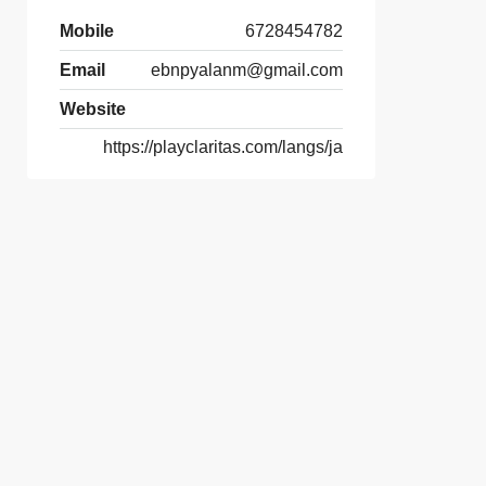
Mobile
6728454782
Email
ebnpyalanm@gmail.com
Website
https://playclaritas.com/langs/ja