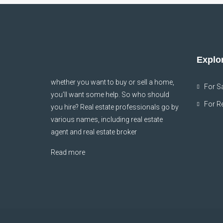
Explor
whether you want to buy or sell a home,
For S
you’ll want some help. So who should
For R
you hire? Real estate professionals go by
various names, including real estate
agent and real estate broker
Read more