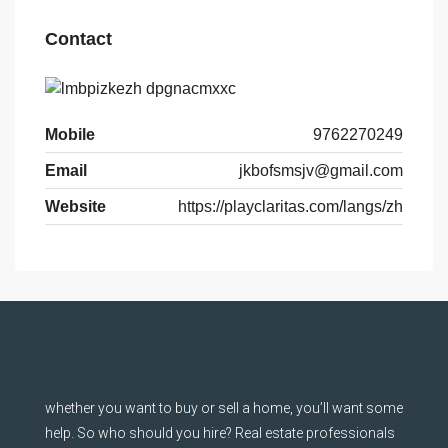
Contact
Mobile
9762270249
Email
jkbofsmsjv@gmail.com
Website
https://playclaritas.com/langs/zh
whether you want to buy or sell a home, you’ll want some
help. So who should you hire? Real estate professionals