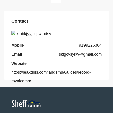
Contact
Mobile
9199226364
Email
skfgcvsykw@gmail.com
Website
https://leakgirls.com/langs/hu/Guides/record-
royalcams/