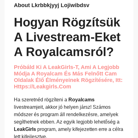
About Lkrbbkjyyj Lojiwibdsv
Hogyan Rögzítsük
A Livestream-Eket
A Royalcamsról?
Próbáld Ki A LeakGirls-T, Ami A Legjobb
Módja A Royalcam És Más Felnőtt Cam
Oldalak Élő Élményeinek Rögzítésére, Itt:
Https://leakgirls.com
Ha szeretnéd rögzíteni a
Royalcams
livestreamjeit, akkor jó helyen jársz! Számos
módszer és program áll rendelkezésre, amelyek
segíthetnek ebben. Az egyik legjobb lehetőség a
LeakGirls
program, amely kifejezetten erre a célra
lett kifejlesztve.