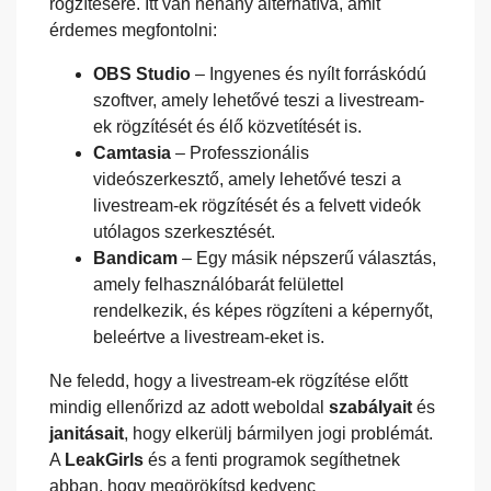
rögzítésére. Itt van néhány alternatíva, amit
érdemes megfontolni:
OBS Studio
– Ingyenes és nyílt forráskódú
szoftver, amely lehetővé teszi a livestream-
ek rögzítését és élő közvetítését is.
Camtasia
– Professzionális
videószerkesztő, amely lehetővé teszi a
livestream-ek rögzítését és a felvett videók
utólagos szerkesztését.
Bandicam
– Egy másik népszerű választás,
amely felhasználóbarát felülettel
rendelkezik, és képes rögzíteni a képernyőt,
beleértve a livestream-eket is.
Ne feledd, hogy a livestream-ek rögzítése előtt
mindig ellenőrizd az adott weboldal
szabályait
és
janitásait
, hogy elkerülj bármilyen jogi problémát.
A
LeakGirls
és a fenti programok segíthetnek
abban, hogy megörökítsd kedvenc