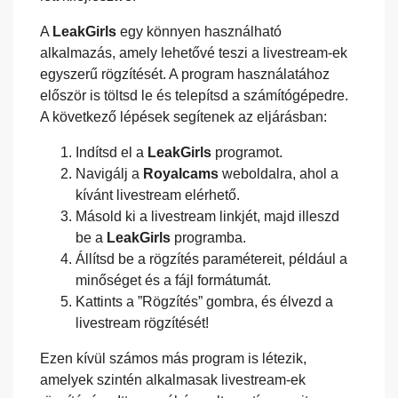
A
LeakGirls
egy könnyen használható
alkalmazás, amely lehetővé teszi a livestream-ek
egyszerű rögzítését. A program használatához
először is töltsd le és telepítsd a számítógépedre.
A következő lépések segítenek az eljárásban:
Indítsd el a
LeakGirls
programot.
Navigálj a
Royalcams
weboldalra, ahol a
kívánt livestream elérhető.
Másold ki a livestream linkjét, majd illeszd
be a
LeakGirls
programba.
Állítsd be a rögzítés paramétereit, például a
minőséget és a fájl formátumát.
Kattints a ”Rögzítés” gombra, és élvezd a
livestream rögzítését!
Ezen kívül számos más program is létezik,
amelyek szintén alkalmasak livestream-ek