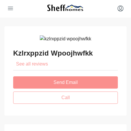
Kzlrxppzid Wpoojhwfkk
See all reviews
Send Email
Call