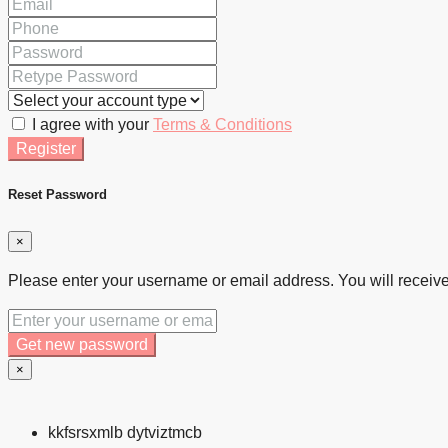
I agree with your
Terms & Conditions
Register
Reset Password
×
Please enter your username or email address. You will receive
Get new password
×
kkfsrsxmlb dytviztmcb