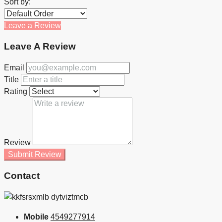
Sort by:
Leave a Review
Leave A Review
Email
Title
Rating
Review
Submit Review
Contact
Mobile
4549277914