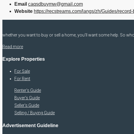
Email
caqsdbuymw@gmail.com
Website
https://recstreams.com/langs/zh/Guides/record-
whether you want to buy or sell a home, you’ll want some help. So who 
Read more
Explore Properties
For Sale
For Rent
Renter’s Guide
Buyer’s Guide
Seller’s Guide
Selling / Buying Guide
Advertisement Guideline