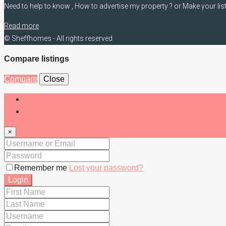
Need to help to know , How to advertise my property ? or Make your lis
Read more
© Sheffhomes - All rights reserved
Compare listings
Compare
Close
Login
Register
×
Remember me
Lost your password?
Login