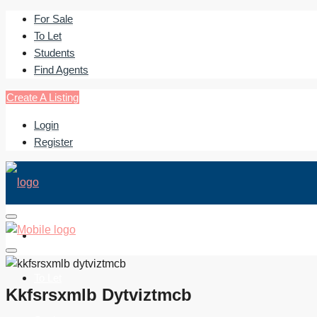
For Sale
To Let
Students
Find Agents
Create A Listing
Login
Register
For Sale
To Let
Kkfsrsxmlb Dytviztmcb