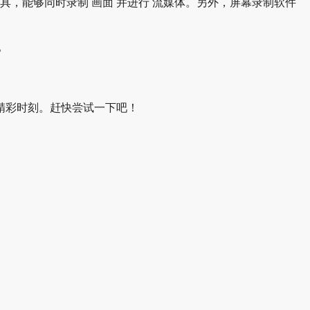
的 工具，能够同时录制 画面 并进行 流媒体。另外，屏幕录制软件
。
一个 精彩时刻。赶快尝试一下吧！