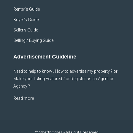
Renter’s Guide
Buyer’s Guide
Seller’s Guide
Selling / Buying Guide
Advertisement Guideline
Need to help to know , How to advertise my property ? or
Make your listing Featured ? or Register as an Agent or
Agency ?
Read more
© Sheffhomes - All rights reserved