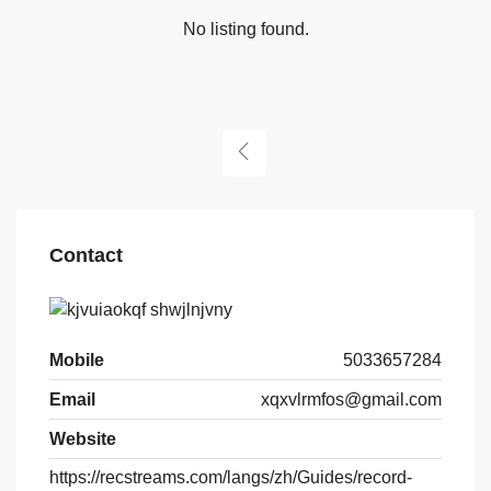
No listing found.
Contact
Mobile
5033657284
Email
xqxvlrmfos@gmail.com
Website
https://recstreams.com/langs/zh/Guides/record-