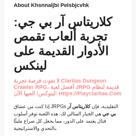
About Khsnnaljbi Pelsbjcvhk
كلاريتاس آر بي جي:
تجربة ألعاب تقمص
الأدوار القديمة على
لينكس
لا تفوت فرصة تجربة Claritas Dungeon
Crawler RPG، أفضل لعبة JRPG قديمة لنظام
لينوكس! العبها الآن: Https://playclaritas.com
إذا كنت من عشاق JRPGs التقليدية، فإن
كلاريتاس آر
بي جي
هي الخيار المثالي لك. هذه اللعبة توفر أسلوب
قتال يعتمد على الدور، مما يجعل كل صراع مليئًا
بالتحدي والاستراتيجية.