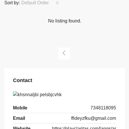
Sort by:
Default Order
No listing found.
Contact
Mobile
7348118095
Email
ffideyzfku@gmail.com
Website
https://playclaritas.com/langs/ar