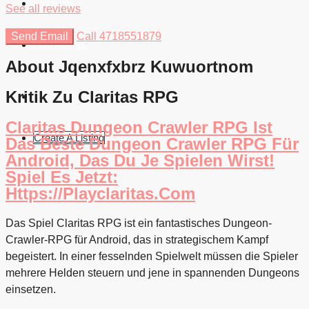
Students
See all reviews
Send Email
Call
4718551879
Find Agents
About Jqenxfxbrz Kuwuortnom
Kritik Zu Claritas RPG
Claritas Dungeon Crawler RPG Ist
Create A Listing
Das Beste Dungeon Crawler RPG Für
Android, Das Du Je Spielen Wirst!
Spiel Es Jetzt:
Https://playclaritas.com
Das Spiel Claritas RPG ist ein fantastisches Dungeon-
Crawler-RPG für Android, das in strategischem Kampf
begeistert. In einer fesselnden Spielwelt müssen die Spieler
mehrere Helden steuern und jene in spannenden Dungeons
einsetzen.