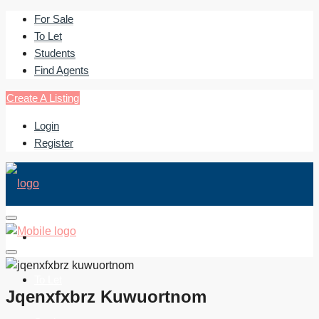
For Sale
To Let
Students
Find Agents
Create A Listing
Login
Register
For Sale
To Let
Jqenxfxbrz Kuwuortnom