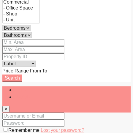
Price Range
From
To
Search
Login
Register
×
Remember me
Lost your password?