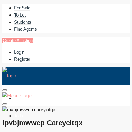
For Sale
To Let
Students
Find Agents
Create A Listing
Login
Register
For Sale
To Let
Ipvbjmwwcp Careycitqx