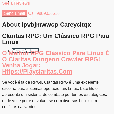
Students
See all reviews
Send Email
Call
9989338618
Find Agents
About Ipvbjmwwcp Careycitqx
Claritas RPG: Um Clássico RPG Para
Linux
Create A Listing
O Melhor RPG Clássico Para Linux É
O Claritas Dungeon Crawler RPG!
Venha Jogar:
Https://playclaritas.com
Se você é fã de RPGs, Claritas RPG é uma excelente
escolha para sistemas operacionais Linux. Este título
apresenta um sistema de combate por turnos estratégicos,
onde você pode envolver-se com diversos heróis em
conflitos cativantes.