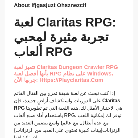
About Ifjgasjuzt Ohsznezcif
لعبة Claritas RPG:
تجربة مثيرة لمحبي
ألعاب RPG
تتميز لعبة Claritas Dungeon Crawler RPG
بأنها أفضل لعبة RPG على نظام Windows،
جربها الآن: Https://playclaritas.com
إذا كنت تبحث عن لعبة شيقة تمزج بين القتال القائم
على الدوريات واستكشاف أراضٍ جديدة، فإن
Claritas
RPG
هي الاختيار الأمثل لك. هذه اللعبة التي تم تطويرها
باستخدام أداة صنع ألعاب RPG، توفر لك إمكانية اللعب
مع عدة أبطال, مع عالم{ واسع يتضمن العديد من
الزنزانات|بيئات كبيرة تحتوي على العديد من الزنزانات}
لاستكشافها.