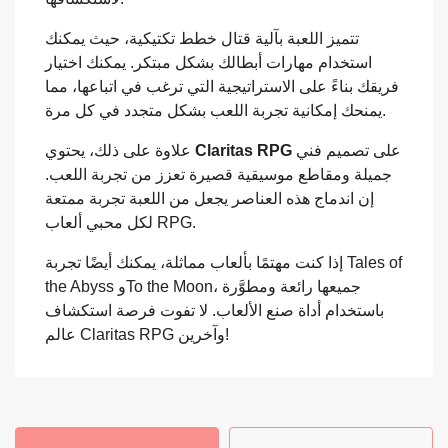
تتميز اللعبة بآلية قتال خطط تكتيكية، حيث يمكنك
استخدام مهارات أبطالك بشكل مبتكر. يمكنك اختيار
فريقك بناءً على الاستراتيجية التي ترغب في اتباعها، مما
يمنحك إمكانية تجربة اللعب بشكل متجدد في كل مرة.
علاوة على ذلك، يحتوي
Claritas RPG
على تصميم فني
جميلة ومقاطع موسيقية قصيرة تعزز من تجربة اللعب.
إن اندماج هذه العناصر يجعل من اللعبة تجربة ممتعة
لكل محبي ألعاب RPG.
إذا كنت مهتمًا بألعاب مماثلة، يمكنك أيضًا تجربة Tales of
the Abyss وTo the Moon، جميعها رائعة ومطوَّرة
باستخدام أداة صنع الألعاب. لا تفوت فرصة استكشاف
عالم Claritas RPG وآخرين!