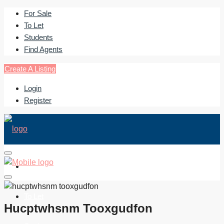
For Sale
To Let
Students
Find Agents
Create A Listing
Login
Register
For Sale
To Let
Hucptwhsnm Tooxgudfon