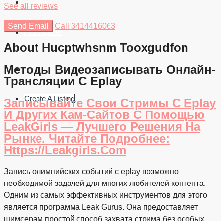
Students
See all reviews
Send Email
Call
3414416063
Find Agents
About Hucptwhsnm Tooxgudfon
Методы Видеозаписывать Онлайн-
Трансляции С Eplay
Create A Listing
Записывайте Свои Стримы С Eplay
И Других Кам-Сайтов С Помощью
LeakGirls — Лучшего Решения На
Рынке. Читайте Подробнее:
Https://leakgirls.com
Запись олимпийских событий с eplay возможно
необходимой задачей для многих любителей контента.
Одним из самых эффективных инструментов для этого
является программа Leak Gurus. Она предоставляет
шимсерам простой способ захвата стрима без особых