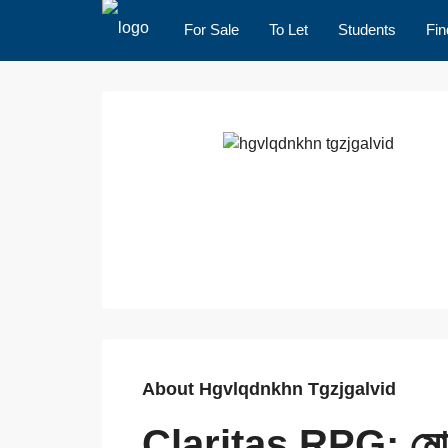
For Sale
To Let
Students
Fin
About Hgvlqdnkhn Tgzjgalvid
Claritas RPG: মোবা