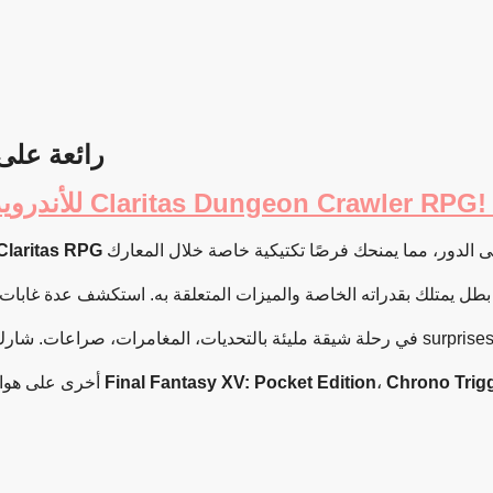
مغا JRPG رائعة على أندرويد
Claritas RPG
في رحلة شيقة مليئة بالتحديات، المغامرات، صراعات. شارك إلى الأبطال واكتشف عالمًا مليئًا بال sur
إذا كنت تبحث عن تجارب JRPG أخرى على هواتف أندرويد، يمكنك تجربة ألعاب مثل
Final Fantasy XV: Pocket Edition
،
Chrono Trig