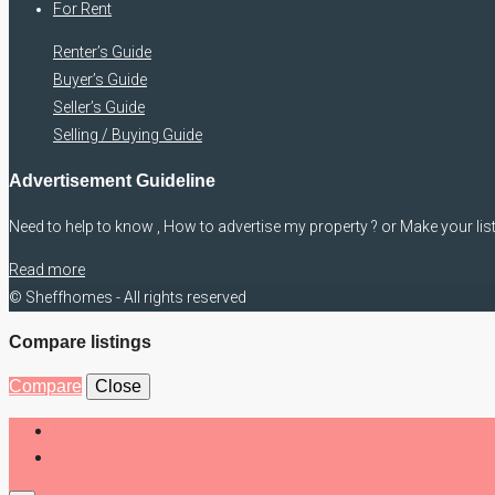
For Rent
Renter’s Guide
Buyer’s Guide
Seller’s Guide
Selling / Buying Guide
Advertisement Guideline
Need to help to know , How to advertise my property ? or Make your lis
Read more
© Sheffhomes - All rights reserved
Compare listings
Compare
Close
Login
Register