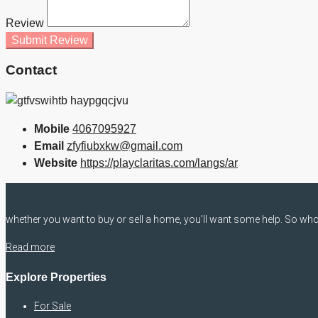
Review
Submit Review
Contact
Mobile
4067095927
Email
zfyfiubxkw@gmail.com
Website
https://playclaritas.com/langs/ar
whether you want to buy or sell a home, you’ll want some help. So who 
Read more
Explore Properties
For Sale