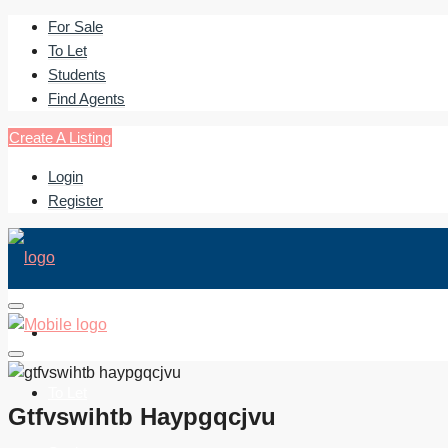
For Sale
To Let
Students
Find Agents
Create A Listing
Login
Register
For Sale
To Let
Gtfvswihtb Haypgqcjvu