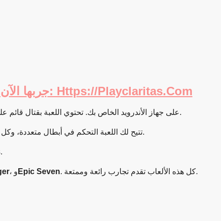
إذا كنت تبحث عن أفضل JRPG للأندرويد، فإليك لعبة Claritas Dungeon Crawler RPG! جربها الآن: Https://playclaritas.com
على جهاز الأندرويد الخاص بك. تحتوي اللعبة بقتال قائم على الدور، مما يمنحك فرصًا تكتيكية خاصة خلال المعارك.
تتيح لك اللعبة التحكم في أبطال متعددة، وكل بطل يمتلك بقدراته الخاصة والميزات المتعلقة به. استكشف عدة غابات مثيرة، حيث ستواجه أعداء متميزة تتطلب منك استراتيجية جيدًا للفوز.
prises.
ger
، و
Epic Seven
. كل هذه الألعاب تقدم تجارب رائعة وممتعة.