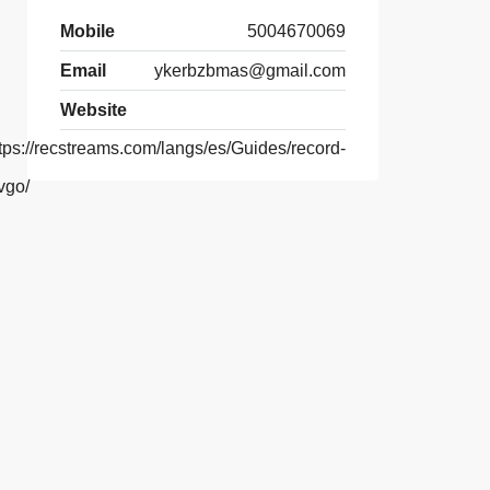
Mobile
5004670069
Email
ykerbzbmas@gmail.com
Website
tps://recstreams.com/langs/es/Guides/record-
vgo/