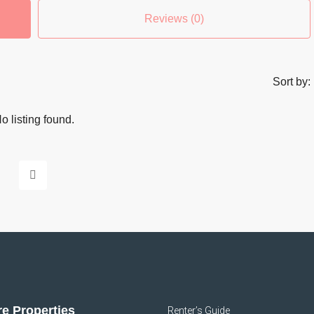
Reviews (0)
Sort by:
o listing found.
e Properties
Renter’s Guide