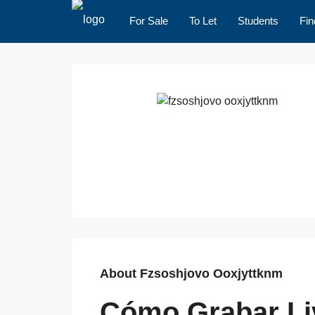
For Sale
To Let
Students
Fin
About Fzsoshjovo Ooxjyttknm
Cómo Grabar L