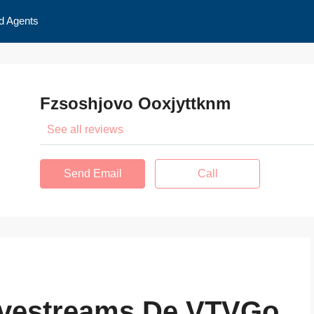
d Agents
Fzsoshjovo Ooxjyttknm
See all reviews
Send Email
Call
ivestreams De VTVGo