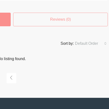
Reviews (0)
Sort by:
Default Order
o listing found.