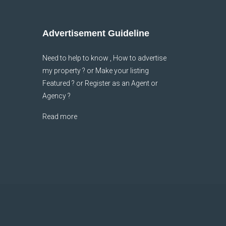
Advertisement Guideline
Need to help to know , How to advertise
my property ? or Make your listing
Featured ? or Register as an Agent or
Agency ?
Read more