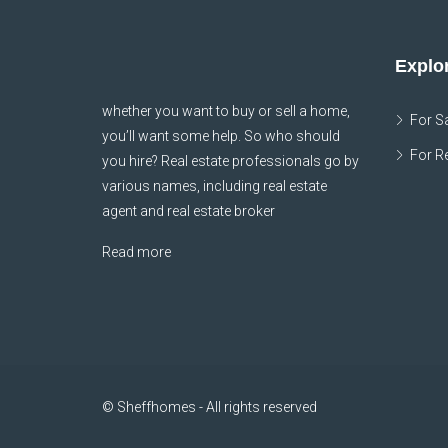
Explor
whether you want to buy or sell a home,
For S
you’ll want some help. So who should
For R
you hire? Real estate professionals go by
various names, including real estate
agent and real estate broker
Read more
© Sheffhomes - All rights reserved