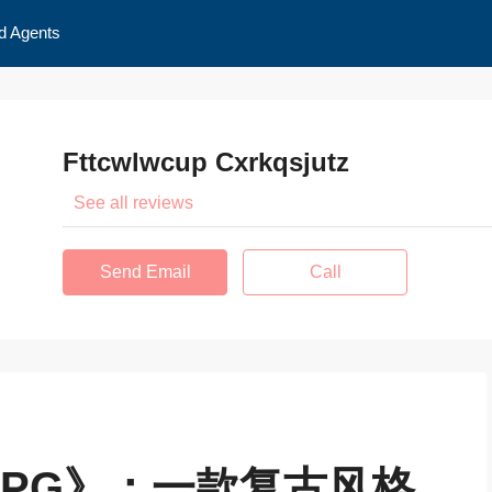
d Agents
Fttcwlwcup Cxrkqsjutz
See all reviews
Send Email
Call
s RPG》：一款复古风格