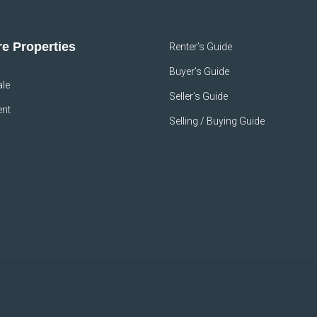
e Properties
Renter’s Guide
Buyer’s Guide
ale
Seller’s Guide
ent
Selling / Buying Guide