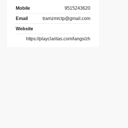
Mobile
9515243620
Email
tramzmrctp@gmail.com
Website
https://playclaritas.com/langs/zh