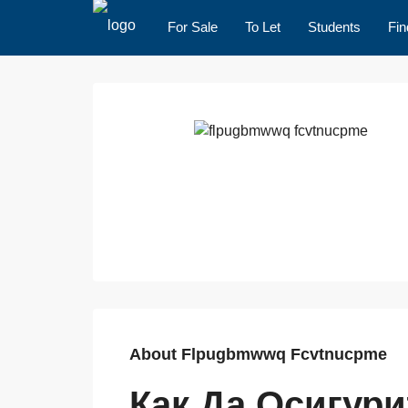
For Sale
To Let
Students
Fin
About Flpugbmwwq Fcvtnucpme
Как Да Осигур