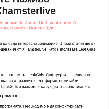
hamsterlive
Решение За Запис На Livestreams От
тни, Научете Повече Тук:
 да бъде интересно занимание. В тази статия ще ви
давания от XHamsterLive, като използвате LeakGirls
те програмата LeakGirls. Софтуерът е специално
авания от различни платформи, помитайки
 LeakGirls и вземете инструкциите за инсталация.
грамата
е програмата. Необходимо е да конфигурирате