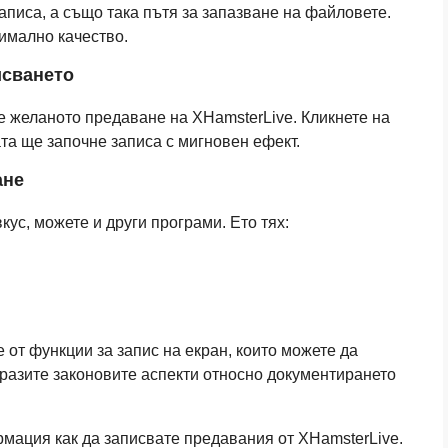
аписа, а също така пътя за запазване на файловете.
тимално качество.
исването
е желаното предаване на XHamsterLive. Кликнете на
ата ще започне записа с мигновен ефект.
ане
кус, можете и други програми. Ето тях:
от функции за запис на екран, които можете да
бразите законовите аспекти относно документирането
ормация как да записвате предавания от XHamsterLive.