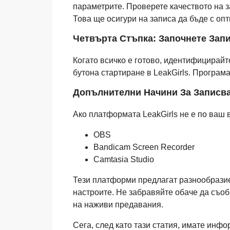
параметрите. Проверете качеството на з
Това ще осигури на записа да бъде с оп
Четвърта Стъпка: Започнете Зап
Когато всичко е готово, идентифицирайт
бутона стартиране в LeakGirls. Програм
Допълнителни Начини За Записв
Ако платформата LeakGirls не е по ваш в
OBS
Bandicam Screen Recorder
Camtasia Studio
Тези платформи предлагат разнообразие 
настроите. Не забравяйте обаче да съо
на наживи предавания.
Сега, след като тази статия, имате инф