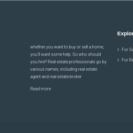
Explor
whether you want to buy or sell a home,
For S
you’ll want some help. So who should
For R
you hire? Real estate professionals go by
various names, including real estate
agent and real estate broker
Read more