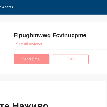
d Agents
Flpugbmwwq Fcvtnucpme
See all reviews
Send Email
Call
ите Наживо