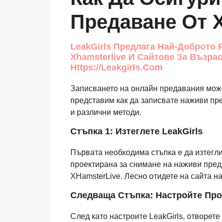
Предаване От X
LeakGirls Предлага Най-Доброто 
Xhamsterlive И Сайтове За Възрас
Https://leakgirls.com
Записването на онлайн предавания може
представим как да записвате наживи пре
и различни методи.
Стъпка 1: Изтеглете LeakGirls
Първата необходима стъпка е да изтегли
проектирана за снимане на наживи пред
XHamsterLive. Лесно отидете на сайта на
Следваща Стъпка: Настройте Про
След като настроите LeakGirls, отворет