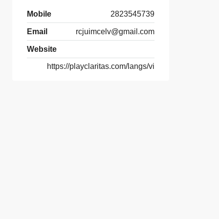
Mobile
2823545739
Email
rcjuimcelv@gmail.com
Website
https://playclaritas.com/langs/vi