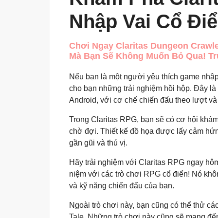
Nhập Vai Cổ Điể
Chơi Ngay Claritas Dungeon Crawl
Mà Bạn Sẽ Không Muốn Bỏ Qua! Truy
Nếu bạn là một người yêu thích game nhập 
cho bạn những trải nghiệm hồi hộp. Đây là 
Android, với cơ chế chiến đấu theo lượt v
Trong Claritas RPG, bạn sẽ có cơ hội khá
chờ đợi. Thiết kế đồ họa được lấy cảm hứn
gần gũi và thú vị.
Hãy trải nghiệm với Claritas RPG ngay h
niệm với các trò chơi RPG cổ điển! Nó khô
và kỹ năng chiến đấu của bạn.
Ngoài trò chơi này, bạn cũng có thể thử cá
Tale. Những trò chơi này cũng sẽ mang đến