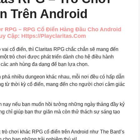
n Trên Android
er RPG – RPG Cổ Điển Hàng Đầu Cho Android
 Cập: Https://playclaritas.com
vai cổ điển, thì Claritas RPG chắc chắn sẽ mang đến
một trò chơi được phát triển dành cho hệ điều hành
à các anh hùng đa dạng để bạn lựa chọn.
m phá nhiều dungeon khác nhau, mỗi nơi đều có hấp dẫn
g từ thời kỳ cổ điển, mang đến cho người chơi cảm giác
ôm nay nếu bạn muốn hồi tưởng những ngày tháng đầy kỷ
ng chỉ giúp bạn thư giãn mà còn thử thách sự sáng tạo
c trò chơi khác RPG cổ điển trên Android như The Bard’s
 cho bạn những trải nghiệm thú vị!