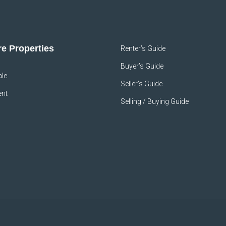
e Properties
Renter’s Guide
Buyer’s Guide
ale
Seller’s Guide
ent
Selling / Buying Guide