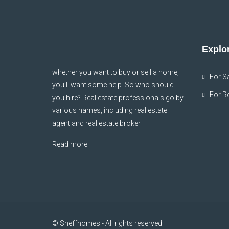
Explor
whether you want to buy or sell a home,
For S
you’ll want some help. So who should
For R
you hire? Real estate professionals go by
various names, including real estate
agent and real estate broker
Read more
© Sheffhomes - All rights reserved