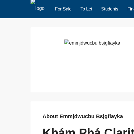
For Sale
To Let
Students
Fin
About Emmjdwucbu Bsjgfiayka
Khám Phá Clari