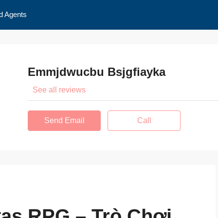
d Agents
Emmjdwucbu Bsjgfiayka
See all reviews
Send Email
Call
tas RPG – Trò Chơi