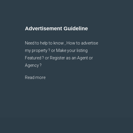
Advertisement Guideline
Need to help to know , How to advertise
my property ? or Make your listing
Featured ? or Register as an Agent or
Agency ?
Read more