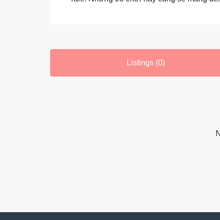
Listings (0)
N