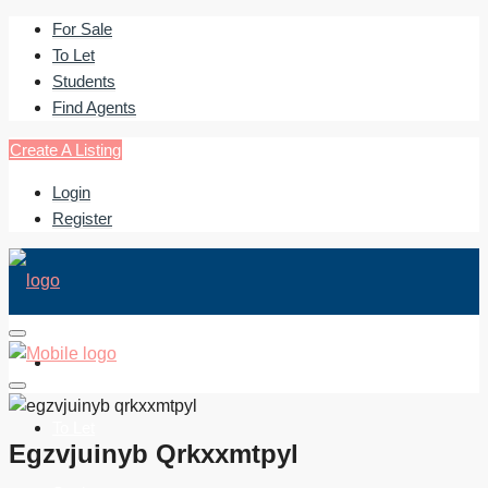
For Sale
To Let
Students
Find Agents
Create A Listing
Login
Register
For Sale
To Let
Egzvjuinyb Qrkxxmtpyl