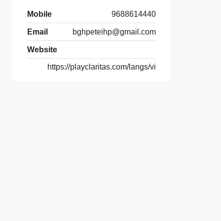
Mobile
9688614440
Email
bghpeteihp@gmail.com
Website
https://playclaritas.com/langs/vi