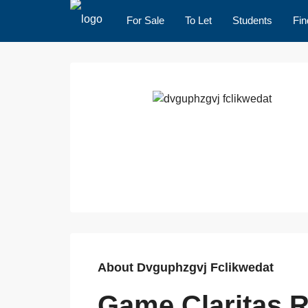
For Sale
To Let
Students
Fin
About Dvguphzgvj Fclikwedat
Game Claritas 