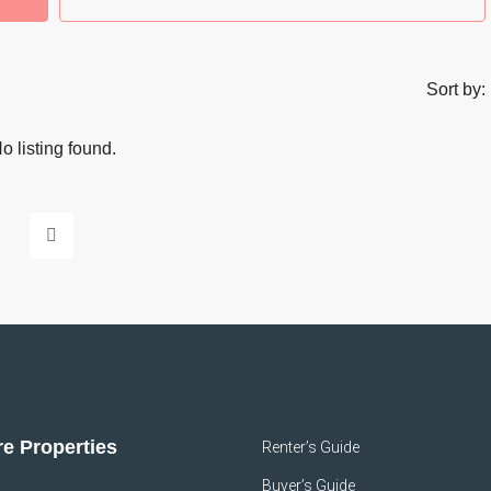
Sort by:
o listing found.
e Properties
Renter’s Guide
Buyer’s Guide