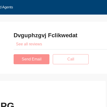
d Agents
Dvguphzgvj Fclikwedat
See all reviews
Send Email
Call
RPG