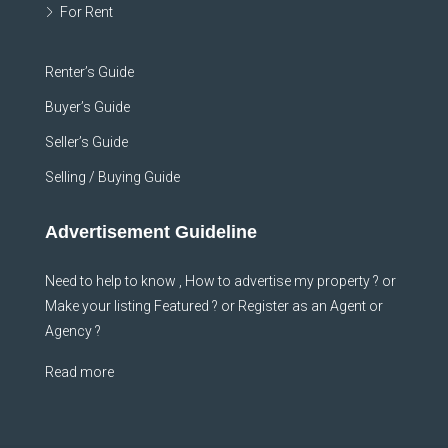
For Rent
Renter’s Guide
Buyer’s Guide
Seller’s Guide
Selling / Buying Guide
Advertisement Guideline
Need to help to know , How to advertise my property ? or
Make your listing Featured ? or Register as an Agent or
Agency ?
Read more