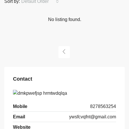
Sort by:
Default Order
No listing found.
Contact
Mobile
8278563254
Email
ywsfcvqfnt@gmail.com
Website