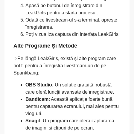
Apasă pe butonul de înregistrare din
LeakGirls pentru a starta procesul.
Odată ce livestream-ul s-a terminat, oprește
înregistrarea.
Poți vizualiza captura din interfața LeakGirls.
Alte Programe Și Metode
:>Pe lângă LeakGirls, există și alte program care
pot fi pentru a înregistra livestream-uri de pe
Spankbang:
OBS Studio:
Un soluție gratuită, robustă
care oferă funcții avansate de înregistrare.
Bandicam:
Această aplicație foarte bună
pentru capturarea ecranului, mai ales pentru
vlog-uri.
Snagit:
Un program care oferă capturarea
de imagini și clipuri de pe ecran.