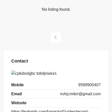
No listing found.
Contact
Mobile
9589900407
Email
nvhjcrmkrr@gmail.com
Website
https://leakgirls.com/langs/ro/Guides/record-