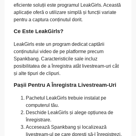
eficiente soluții este programul LeakGirls. Această
aplicație oferă o utilizare simplă și funcții variate
pentru a captura conținutul dorit.
Ce Este LeakGirls?
LeakGirls este un program dedicat captării
conținutului video de pe platforme precum
Spankbang. Caracteristicile sale incluz
posibilitatea de a înregistra atât livestream-uri cât
și alte tipuri de clipuri.
Pașii Pentru A Înregistra Livestream-Uri
Pachetul LeakGirls trebuie instalat pe
computerul tău.
Deschide LeakGirls și alege opțiunea de
înregistrare.
Accesează Spankbang și localizează
livestream-ul pe care dorești să-l înregistrezi.