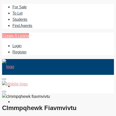
For Sale
To Let
Students
Find Agents
Create A Listing
Login
Register
For Sale
To Let
Clmmpqhewk Fiavmvivtu