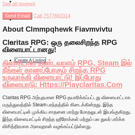
Students
See all reviews
Send Email
Call
7577693314
Find Agents
About Clmmpqhewk Fiavmvivtu
Claritas RPG: ஒரு தலைசிறந்த RPG
விளையாட்டானது!
Create A Listing
கிளாரிடாஸ் தண்டவாளம் RPG, Steam இல்
நீங்கள் காணப்போகும் சிறந்த RPG
உருவாக்கி விளையாட்டு! இப்போது
விளையாடு: Https://playclaritas.com
Claritas RPG அற்புதமான RPG தயாரிக்கப்பட்டது விளையாட்டாக
மருத்துவத்தில் Steam பரந்தத்தில் கிடைக்கின்றது. இந்த
விளையாட்டின் முக்கிய சாதனை மாற்று மோதலுடன் இயங்குகிறது.
இந்த விளையாட்டில் சிறந்த ஹீரோக்கள் மற்றும் பல துவர் பார்க்க
விசித்திரமாக அளவுதான் வழங்கப்பட்டுள்ளது.