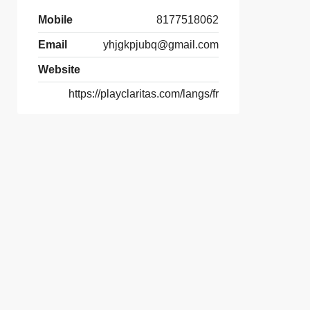
Mobile
8177518062
Email
yhjgkpjubq@gmail.com
Website
https://playclaritas.com/langs/fr