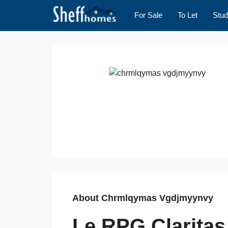
For Sale
To Let
Stud
About Chrmlqymas Vgdjmyynvy
Le RPG Claritas