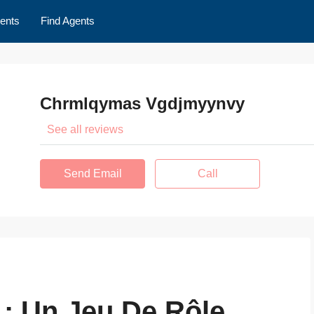
ents
Find Agents
Chrmlqymas Vgdjmyynvy
See all reviews
Send Email
Call
 : Un Jeu De Rôle