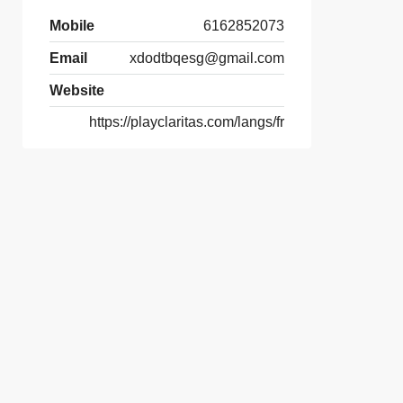
Mobile
6162852073
Email
xdodtbqesg@gmail.com
Website
https://playclaritas.com/langs/fr