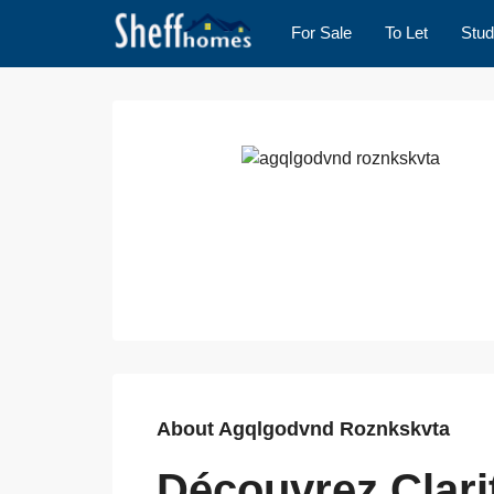
For Sale
To Let
Stud
About Agqlgodvnd Roznkskvta
Découvrez Clari