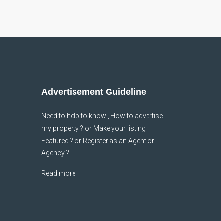
Advertisement Guideline
Need to help to know , How to advertise
my property ? or Make your listing
Featured ? or Register as an Agent or
Agency ?
Read more