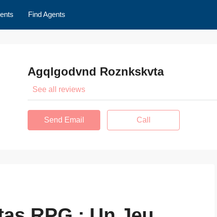
ents
Find Agents
Agqlgodvnd Roznkskvta
See all reviews
Send Email
Call
tas RPG : Un Jeu