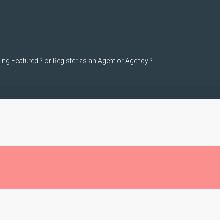
ting Featured ? or Register as an Agent or Agency ?