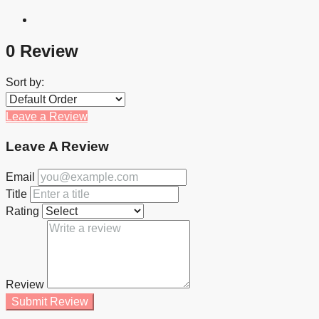
0 Review
Sort by:
Leave a Review
Leave A Review
Email
Title
Rating
Review
Submit Review