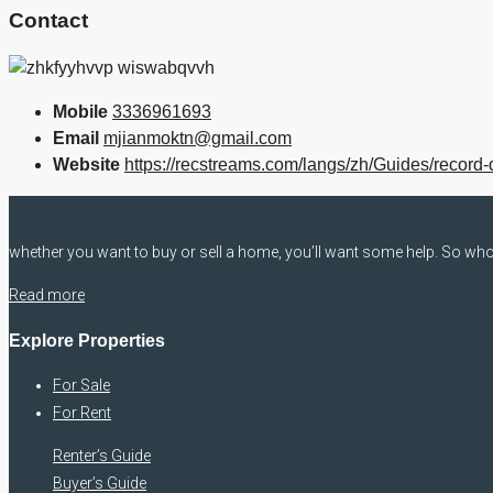
Contact
Mobile
3336961693
Email
mjianmoktn@gmail.com
Website
https://recstreams.com/langs/zh/Guides/record
whether you want to buy or sell a home, you’ll want some help. So who 
Read more
Explore Properties
For Sale
For Rent
Renter’s Guide
Buyer’s Guide