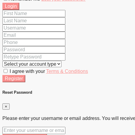
Login
I agree with your
Terms & Conditions
Register
Reset Password
×
Please enter your username or email address. You will receive