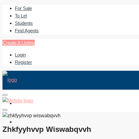
For Sale
To Let
Students
Find Agents
Create A Listing
Login
Register
For Sale
To Let
Zhkfyyhvvp Wiswabqvvh