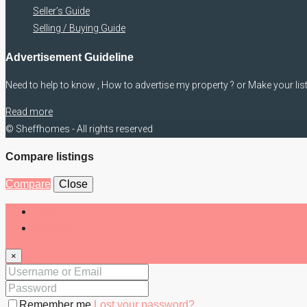
Seller’s Guide
Selling / Buying Guide
Advertisement Guideline
Need to help to know , How to advertise my property ? or Make your lis
Read more
© Sheffhomes - All rights reserved
Compare listings
Compare
Close
Login
Register
×
Remember me
Lost your password?