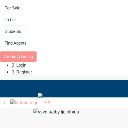
For Sale
To Let
Students
Find Agents
Create A Listing
Login
Register
For Sale
To Let
Students
Find Age