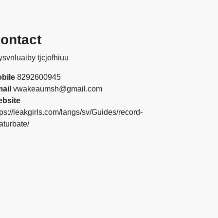
ontact
bile
8292600945
ail
vwakeaumsh@gmail.com
bsite
tps://leakgirls.com/langs/sv/Guides/record-
aturbate/