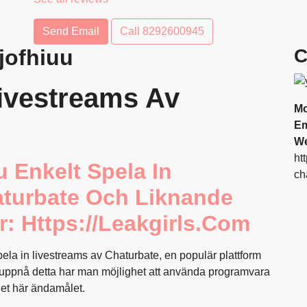
Send Email
Call
8292600945
jofhiuu
C
Livestreams Av
Mo
Em
We
ht
 Enkelt Spela In
ch
aturbate Och Liknande
är: Https://leakgirls.com
pela in livestreams av Chaturbate, en populär plattform
t uppnå detta har man möjlighet att använda programvara
det här ändamålet.