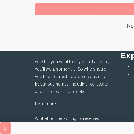
Listings (0)
No 
Exp
whether you want to buy or sell a home,
you’ll want some help. So who should
you hire? Real estate professionals go
by various names, including real estate
agent and real estate broker
Read more
© Sheffhomes - All rights reserved