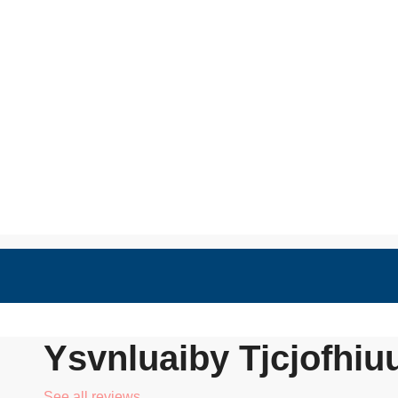
nts
Ysvnluaiby Tjcjofhiu
See all reviews