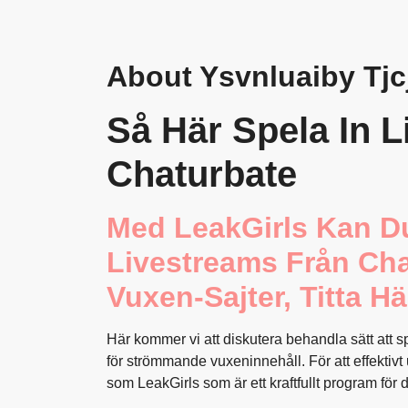
About Ysvnluaiby Tjc
Så Här Spela In 
Chaturbate
Med LeakGirls Kan Du
Livestreams Från Ch
Vuxen-Sajter, Titta H
Här kommer vi att diskutera behandla sätt att s
för strömmande vuxeninnehåll. För att effektiv
som LeakGirls som är ett kraftfullt program för 