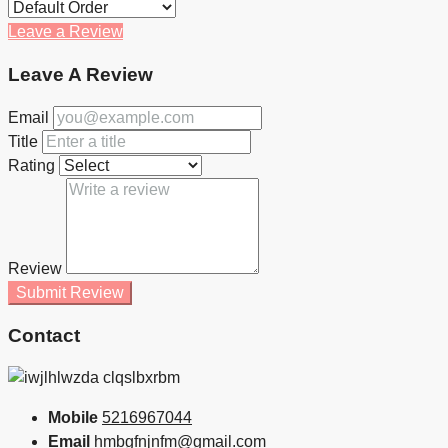
Leave a Review
Leave A Review
Email
Title
Rating
Review
Submit Review
Contact
Mobile
5216967044
Email
hmbgfnjnfm@gmail.com