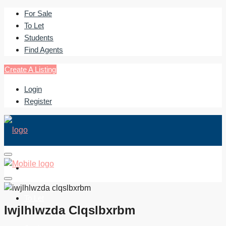
For Sale
To Let
Students
Find Agents
Create A Listing
Login
Register
For Sale
To Let
Iwjlhlwzda Clqslbxrbm