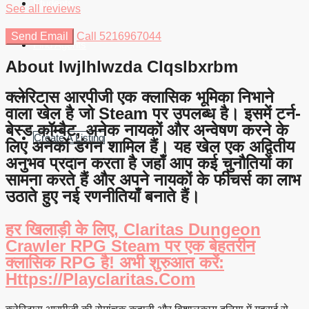
Students
See all reviews
Send Email
Call
5216967044
Find Agents
About Iwjlhlwzda Clqslbxrbm
क्लेरिटास आरपीजी एक क्लासिक भूमिका निभाने
वाला खेल है जो Steam पर उपलब्ध है। इसमें टर्न-
बेस्ड कॉम्बैट, अनेक नायकों और अन्वेषण करने के
Create A Listing
लिए अनेकों डंगन शामिल हैं। यह खेल एक अद्वितीय
अनुभव प्रदान करता है जहाँ आप कई चुनौतियों का
सामना करते हैं और अपने नायकों के फीचर्स का लाभ
उठाते हुए नई रणनीतियाँ बनाते हैं।
हर खिलाड़ी के लिए, Claritas Dungeon
Crawler RPG Steam पर एक बेहतरीन
क्लासिक RPG है! अभी शुरुआत करें:
Https://playclaritas.com