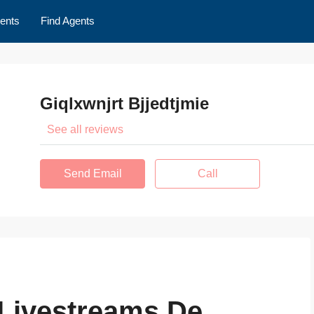
ents
Find Agents
Giqlxwnjrt Bjjedtjmie
See all reviews
Send Email
Call
Livestreams De