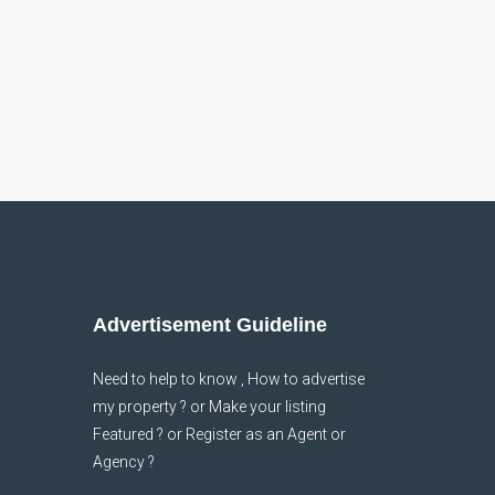
Advertisement Guideline
Need to help to know , How to advertise
my property ? or Make your listing
Featured ? or Register as an Agent or
Agency ?