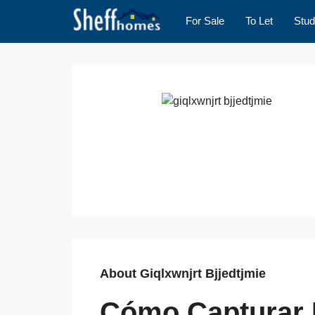
For Sale
To Let
Stud
About Giqlxwnjrt Bjjedtjmie
Cómo Capturar 