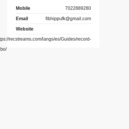
Mobile
7022889280
Email
fibhippufk@gmail.com
Website
tps://recstreams.com/langs/es/Guides/record-
ibo/