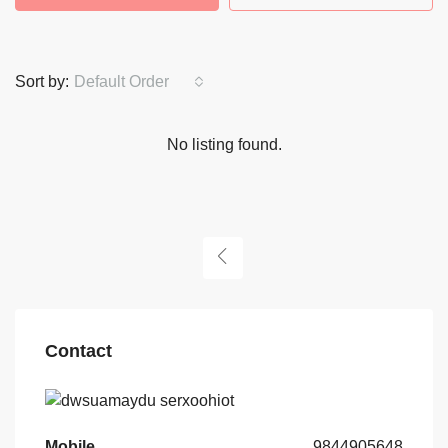
Sort by:
Default Order
No listing found.
Contact
Mobile
9844905648